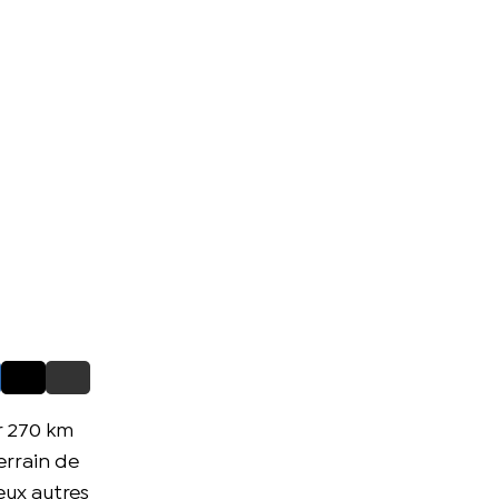
ur 270 km
errain de
eux autres