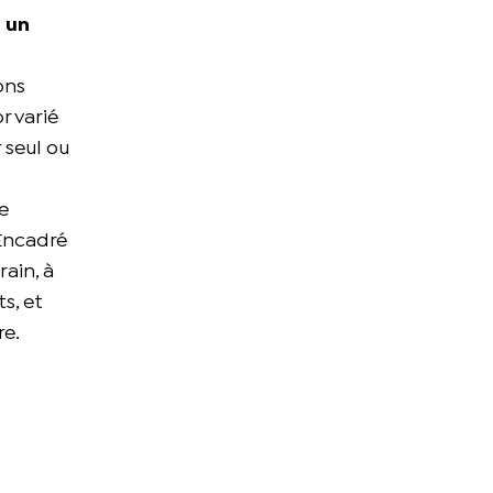
 un
ons
r varié
r seul ou
e
 Encadré
rain, à
ts, et
re.