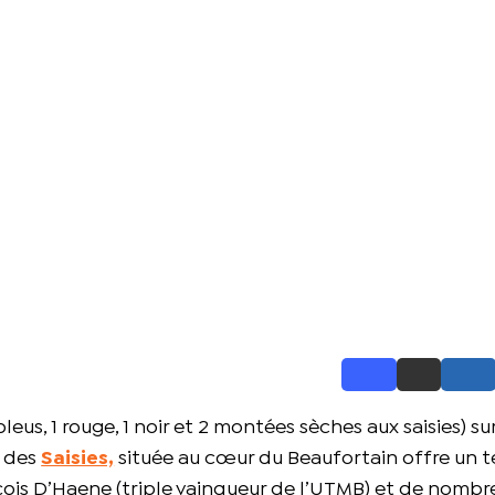
2 bleus, 1 rouge, 1 noir et 2 montées sèches aux saisies) s
n des
Saisies,
située au cœur du Beaufortain offre un t
çois D’Haene (triple vainqueur de l’UTMB) et de nombr