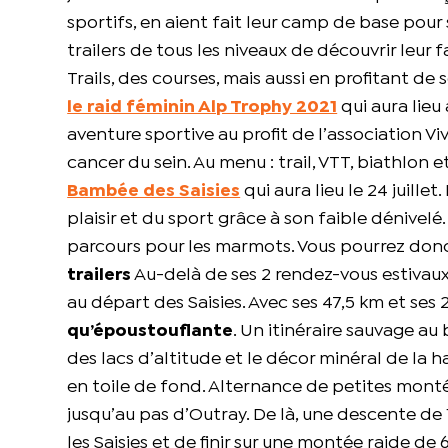
sportifs, en aient fait leur camp de base pour 
trailers de tous les niveaux de découvrir leur 
Trails, des courses, mais aussi en profitant de s
le raid féminin Alp Trophy 2021
qui aura lieu 
aventure sportive au profit de l’association 
cancer du sein. Au menu : trail, VTT, biathlon
Bambée des Saisies
qui aura lieu le 24 juille
plaisir et du sport grâce à son faible dénive
parcours pour les marmots. Vous pourrez donc 
trailers
Au-delà de ses 2 rendez-vous estivaux, 
au départ des Saisies. Avec ses 47,5 km et ses
qu’époustouflante
. Un itinéraire sauvage a
des lacs d’altitude et le décor minéral de la 
en toile de fond. Alternance de petites montée
jusqu’au pas d’Outray. De là, une descente de
les Saisies et de finir sur une montée raide de 