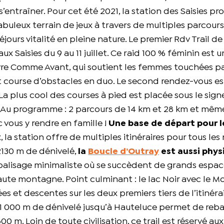
s’entraîner.
Pour cet été 2021, la station des Saisies p
fabuleux terrain de jeux à travers de multiples parcours
éjours vitalité en pleine nature. Le premier Rdv Trail de 
aux Saisies du 9 au 11 juillet. Ce raid 100 % féminin est 
Vivre Comme Avant, qui soutient les femmes touchées pa
 et course d’obstacles en duo. Le second rendez-vous e
t. La plus cool des courses à pied est placée sous le sign
lé. Au programme : 2 parcours de 14 km et 28 km et même
vous y rendre en famille !
Une base de départ pour l
la station offre de multiples itinéraires pour tous les
 2130 m de dénivelé,
la
Boucle d’Outray
est aussi phys
u balisage minimaliste où se succèdent de grands espace
haute montagne. Point culminant : le lac Noir avec le M
s et descentes sur les deux premiers tiers de l’itinéra
 1 000 m de dénivelé jusqu’à Hauteluce permet de reba
600 m. Loin de toute civilisation, ce trail est réservé au