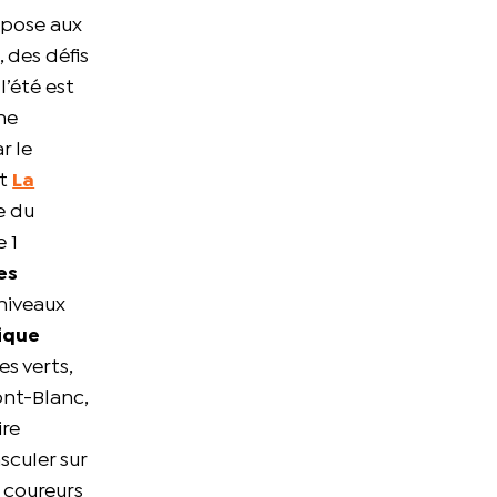
ropose aux
, des défis
l’été est
une
r le
st
La
e du
 1
es
 niveaux
ique
s verts,
ont-Blanc,
ire
sculer sur
x coureurs