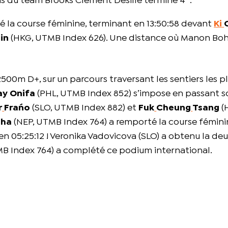
is du team Brooks Clément Desille termine 4
.
é la course féminine, terminant en 13:50:58 devant
Ki
in
(HKG, UTMB Index 626). Une distance où Manon Bo
500m D+, sur un parcours traversant les sentiers les p
ay Onifa
(PHL, UTMB Index 852) s’impose en passant s
r
Frańo
(SLO, UTMB Index 882) et
Fuk
Cheung
Tsang
(
dha
(NEP, UTMB Index 764) a remporté la course fémini
 en 05:25:12 ! Veronika Vadovicova (SLO) a obtenu la de
B Index 764) a complété ce podium international.