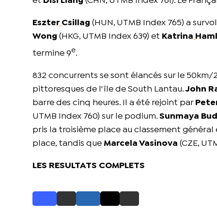
et
Disi Liang
(CHN, UTMB Index 761). Le França
Eszter
Csillag
(HUN, UTMB Index 765) a survol
Wong
(HKG, UTMB Index 639) et
Katrina
Haml
e
termine 9
.
832 concurrents se sont élancés sur le 50km/2
pittoresques de l'île de South Lantau.
John R
barre des cinq heures. Il a été rejoint par
Pete
UTMB Index 760) sur le podium.
Sunmaya Bu
pris la troisième place au classement général
place, tandis que
Marcela Vasinova
(CZE, UTM
LES RESULTATS COMPLETS