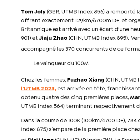
Tom Joly
(GBR, UTMB Index 856) a remporté la
offrant exactement 129km/6700m D+, et organisé
Britannique est arrivé avec un écart d'une heu
901) et
Jiaju Zhao
(CHN, UTMB Index 895). Vent,
accompagné les 370 concurrents de ce format.
Le vainqueur du 100M
Chez les femmes,
Fuzhao
Xiang
(CHN, UTMB In
l’UTMB 2023,
est arrivée en tête, franchissant
obtenu quatre des cinq premières places,
Ma
UTMB Index 564) terminant respectivement de
Dans la course de 100K (100km/4700 D+), 784 
Index 875) s’empare de la première place ch