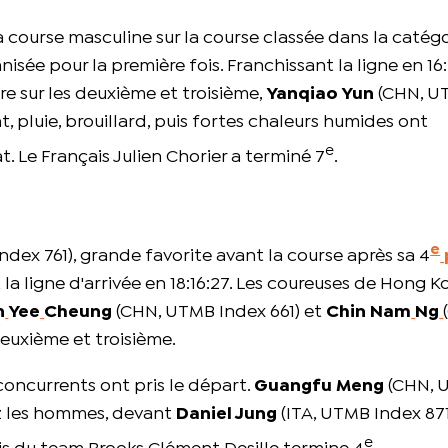
 course masculine sur la course classée dans la catégo
e pour la première fois. Franchissant la ligne en 16:4
re sur les deuxième et troisième,
Yanqiao Yun
(CHN, U
 pluie, brouillard, puis fortes chaleurs humides ont
e
 Le Français Julien Chorier a terminé 7
.
e
dex 761), grande favorite avant la course après sa 4
 la ligne d'arrivée en 18:16:27. Les coureuses de Hong 
n
Yee
Cheung
(CHN, UTMB Index 661) et
Chin Nam
Ng
uxième et troisième.
concurrents ont pris le départ.
Guangfu Meng
(CHN, 
ez les hommes, devant
Daniel Jung
(ITA, UTMB Index 871
e