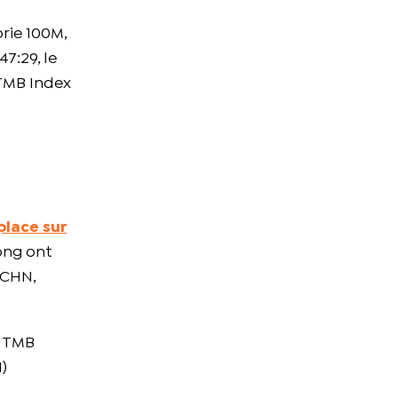
rie 100M,
7:29, le
TMB Index
place sur
Kong ont
(CHN,
UTMB
)