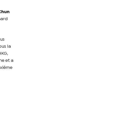
Chun
hard
lus
ous la
HKG,
ne et a
uxième